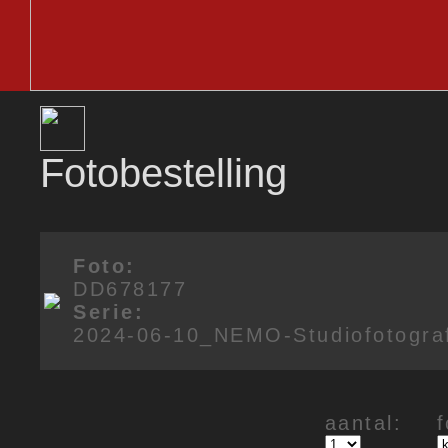
Fotobestelling
Foto:
DD678177
Serie:
2024-06-10_NEMO-Studiofotogra
aantal: