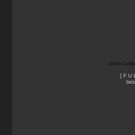
Dutch Cardio
[ F U 
bes