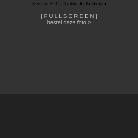
Kersten; SCCI, Kruiskade, Rotterdam
[ F U L L S C R E E N ]
bestel deze foto >